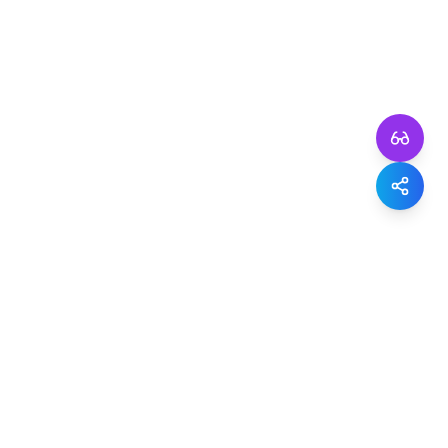
YIHEYIZHEN
一禾一贞
“禾木共生，贞固立业”
重庆市两江新区东原中心
131-0121-1110
contact@1he1z.com